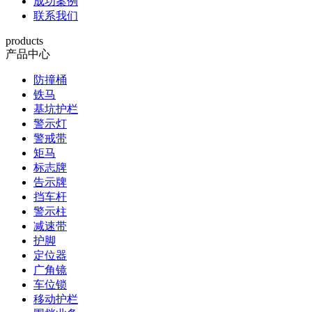
成功案例
联系我们
products
产品中心
防撞桶
铁马
基坑护栏
警示灯
警戒带
矩马
标志牌
告示牌
挡车杆
警示柱
减速带
护脚
定位器
广角镜
车位锁
移动护栏