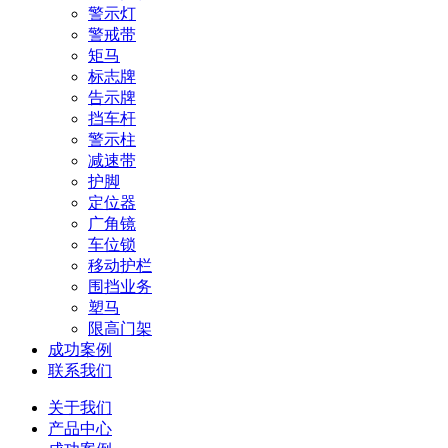
警示灯
警戒带
矩马
标志牌
告示牌
挡车杆
警示柱
减速带
护脚
定位器
广角镜
车位锁
移动护栏
围挡业务
塑马
限高门架
成功案例
联系我们
关于我们
产品中心